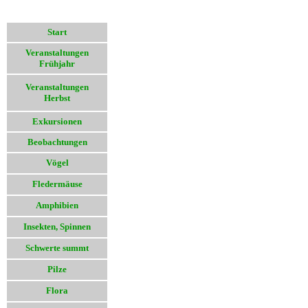
Start
Veranstaltungen
Frühjahr
Veranstaltungen
Herbst
Exkursionen
Beobachtungen
Vögel
Fledermäuse
Amphibien
Insekten, Spinnen
Schwerte summt
Pilze
Flora