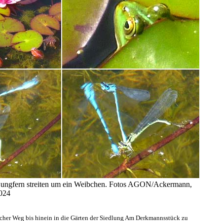
rjungfern streiten um ein Weibchen. Fotos AGON/Ackermann,
024
cher Weg bis hinein in die Gärten der Siedlung Am Derkmannsstück zu