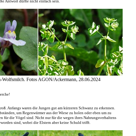
ie Antwort dürfte nicht einfach sein.
ten-Wolfsmilch. Fotos AGON/Ackermann, 28.06.2024
lerche!
groß. Anfangs waren die Jungen gut am kürzeren Schwanz zu erkennen.
itabständen, um Regenwürmer aus der Wiese zu holen oder eben um zu
en für die Vögel sind. Nicht nur für die wegen ihres Nahrungsverhaltens
eworden sind, wobei die Elstern aber keine Schuld trifft.