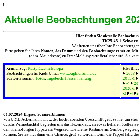
J
Aktuelle Beobachtungen 20
Hier finden Sie aktuelle Beobachtu
TK25-4511 Schwerte
Wir freuen uns über Ihre Beobachtunge
Bitte geben Sie Ihren
Namen
, das
Datum
und den
Beobachtungsort
mit an. Mit
(ohne Mailadresse) zu Ihrer Meldung veröffentlicht wird. Sie vers
.
Kranichzug:
Rastplätze in Europa
Hier find
Beobachtungen im Kreis Unna:
www.oagkreisunna.de
2003
Schwerte summt:
Fotos
,
Tagebuch
,
Presse
,
Planung
2013-1
-4
20
2020-1
-3
-4
2
01.07.2024 Ergste: Sommerblumen
Von U.&D.Ackermann: Trotz der hochtrabenden Überschrift geht es hier um eher 
durchs Wannebachtal begleiten uns das Hexenkraut, an etwas helleren Stellen au
den Kleinblütigen Pippau am Wegrand. Die kleine Kastanie am Sembergweg zeigt 
können. Sie hat nur dann eine Chance, groß zu werden, wenn die Pappel fällt, die 