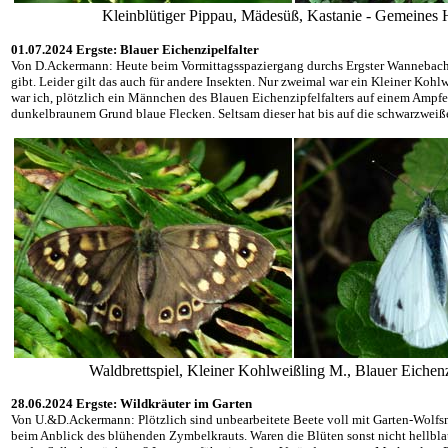
Kleinblütiger Pippau, Mädesüß, Kastanie - Gemeine
01.07.2024 Ergste: Blauer Eichenzipelfalter
Von D.Ackermann: Heute beim Vormittagsspaziergang durchs Ergster Wannebachtal
gibt. Leider gilt das auch für andere Insekten. Nur zweimal war ein Kleiner Koh
war ich, plötzlich ein Männchen des Blauen Eichenzipfelfalters auf einem Ampfer
dunkelbraunem Grund blaue Flecken. Seltsam dieser hat bis auf die schwarzwei
Waldbrettspiel, Kleiner Kohlweißling M., Blauer Eich
28.06.2024 Ergste: Wildkräuter im Garten
Von U.&D.Ackermann: Plötzlich sind unbearbeitete Beete voll mit Garten-Wolfsmil
beim Anblick des blühenden Zymbelkrauts. Waren die Blüten sonst nicht hellblau 