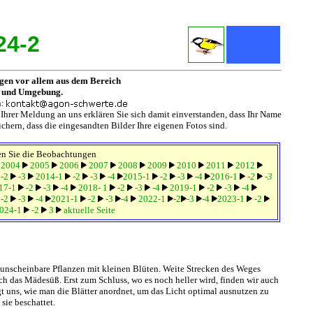
24-2
ngen vor allem aus dem Bereich
 und Umgebung.
n:
 Ihrer Meldung an uns erklären Sie sich damit einverstanden, dass Ihr Name
ichern, dass die eingesandten Bilder Ihre eigenen Fotos sind.
en Sie die Beobachtungen
2004
2005
2006
2007
2008
2009
2010
2011
2012
-2
-3
2014-1
-2
-3
-4
2015-1
-2
-3
-4
2016-1
-2
-3
17-1
-2
-3
-4
2018- 1
-2
-3
-4
2019-1
-2
-3
-4
-2
-3
-4
2021-1
-2
-3
-4
2022-1
-2
-3
-4
2023-1
-2
024-1
-2
3
aktuelle Seite
unscheinbare Pflanzen mit kleinen Blüten. Weite Strecken des Weges
ch das Mädesüß. Erst zum Schluss, wo es noch heller wird, finden wir auch
uns, wie man die Blätter anordnet, um das Licht optimal ausnutzen zu
sie beschattet.