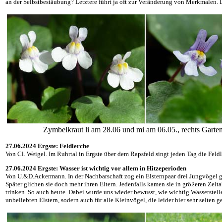
an der Selbstbestäubung? Letztere führt ja oft zur Veränderung von Merkmalen. D
Zymbelkraut li am 28.06 und mi am 06.05., rechts Gar
27.06.2024 Ergste: Feldlerche
Von Cl. Weigel. Im Ruhrtal in Ergste über dem Rapsfeld singt jeden Tag die Feld
27.06.2024 Ergste: Wasser ist wichtig vor allem in Hitzeperioden
Von U.&D.Ackermann. In der Nachbarschaft zog ein Elsternpaar drei Jungvögel 
Später glichen sie doch mehr ihren Eltern. Jedenfalls kamen sie in größeren Ze
trinken. So auch heute. Dabei wurde uns wieder bewusst, wie wichtig Wasserstell
unbeliebten Elstern, sodern auch für alle Kleinvögel, die leider hier sehr selten g