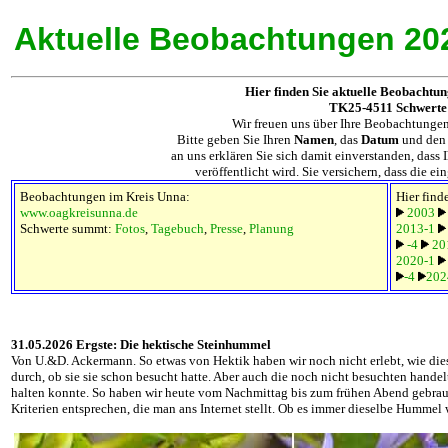
Aktuelle Beobachtungen 20
Hier finden Sie aktuelle Beobachtu
TK25-4511 Schwerte
Wir freuen uns über Ihre Beobachtunge
Bitte geben Sie Ihren
Namen
, das
Datum
und de
an uns erklären Sie sich damit einverstanden, dass
veröffentlicht wird. Sie versichern, dass die e
Beobachtungen im Kreis Unna:
Hier find
www.oagkreisunna.de
2003
Schwerte summt:
Fotos
,
Tagebuch
,
Presse
,
Planung
2013-1
-4
20
2020-1
-4
202
31.05.2026 Ergste: Die hektische Steinhummel
Von U.&D. Ackermann. So etwas von Hektik haben wir noch nicht erlebt, wie die
durch, ob sie sie schon besucht hatte. Aber auch die noch nicht besuchten handel
halten konnte. So haben wir heute vom Nachmittag bis zum frühen Abend gebrau
Kriterien entsprechen, die man ans Internet stellt. Ob es immer dieselbe Hummel 