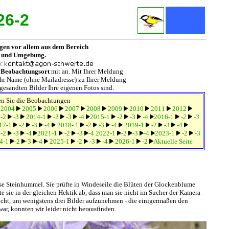
26-2
ngen vor allem aus dem Bereich
 und Umgebung.
n:
n
Beobachtungsort
mit an. Mit Ihrer Meldung
 Ihr Name (ohne Mailadresse) zu Ihrer Meldung
ingesandten Bilder Ihre eigenen Fotos sind.
en Sie die Beobachtungen
2004
2005
2006
2007
2008
2009
2010
2011
2012
-2
-3
2014-1
-2
-3
-4
2015-1
-2
-3
-4
2016-1
-2
-3
17-1
-2
-3
-4
2018- 1
-2
-3
-4
2019-1
-2
-3
-4
-2
-3
-4
2021-1
-2
-3
-4
2022-1
-2
-3
-4
2023-1
-2
-3
4-1
-2
-3
-4
2025-1
-2
-3
-4
2026-1
-2
Aktuelle Seite
se Steinhummel. Sie prüfte in Windeseile die Blüten der Glockenblume
te sie in der gleichen Hektik ab, dass man sie nicht im Sucher der Kamera
cht, um wenigstens drei Bilder aufzunehmen - die einigermaßen den
war, konnten wir leider nicht herausfinden.