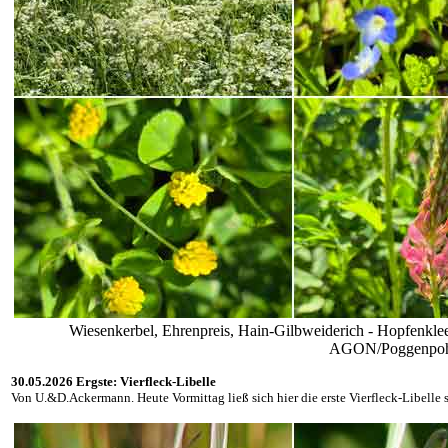
Wiesenkerbel, Ehrenpreis, Hain-Gilbweiderich - Hopfenklee,
AGON/Poggenpohl
30.05.2026 Ergste: Vierfleck-Libelle
Von U.&D.Ackermann. Heute Vormittag ließ sich hier die erste Vierfleck-Libelle 