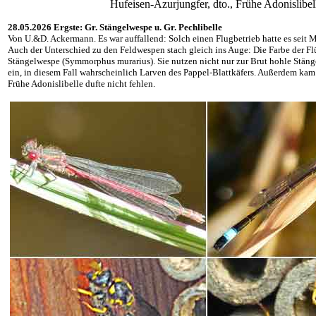
Hufeisen-Azurjungfer, dto., Frühe Adonisli
28.05.2026 Ergste: Gr. Stängelwespe u. Gr. Pechlibelle
Von U.&D. Ackermann. Es war auffallend: Solch einen Flugbetrieb hatte es seit 
Auch der Unterschied zu den Feldwespen stach gleich ins Auge: Die Farbe der F
Stängelwespe (Symmorphus murarius). Sie nutzen nicht nur zur Brut hohle Stänge
ein, in diesem Fall wahrscheinlich Larven des Pappel-Blattkäfers. Außerdem kam
Frühe Adonislibelle dufte nicht fehlen.